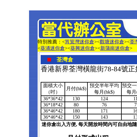
特別推薦：<
筲箕灣迷你倉
><
觀塘迷你倉
><
荃
<
葵涌迷你倉
><
葵興迷你倉
><
新蒲崗迷你倉
>
荃灣倉
香港新界荃灣橫龍街78-84號
面積大小
預交半年平均
預交一
月付(hk$)
（吋）
每月(hk$)
每月(
36*36*42
130
124
1
36*18*42
80
76
7
36*46*42
180
171
1
36*46*42
150
143
1
迷你倉出入方便, 每天開放時間內可自由地隨