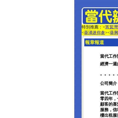
特別推薦：<
筲箕灣
<
葵涌迷你倉
><
葵
報章報道
當代工作
經濟一週的報
。。。。
公司簡介
當代工作
零四年，
顧客的喜
服務，信
樓出租服