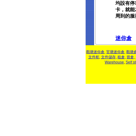
均設有停
卡，就能
周到的服
迷你倉
觀塘迷你倉
,
官塘迷你倉
,
觀塘
文件柜
,
文件儲存
,
租倉
,
貨倉
,
Warehouse
,
Self s