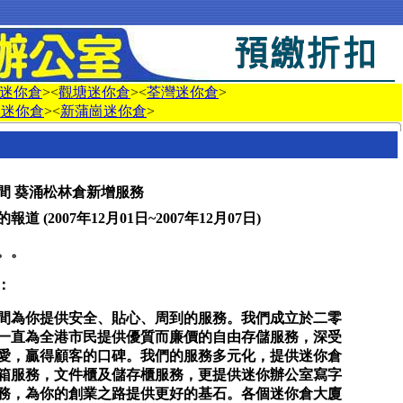
迷你倉
><
觀塘迷你倉
><
荃灣迷你倉
>
興迷你倉
><
新蒲崗迷你倉
>
間 葵涌松林倉新增服務
道 (2007年12月01日~2007年12月07日)
。。
：
間為你提供安全、貼心、周到的服務。我們成立於二零
一直為全港市民提供優質而廉價的自由存儲服務，深受
愛，贏得顧客的口碑。我們的服務多元化，提供迷你倉
箱服務，文件櫃及儲存櫃服務，更提供迷你辦公室寫字
務，為你的創業之路提供更好的基石。各個迷你倉大廈