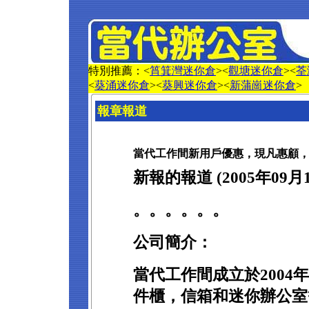
特別推薦：<
筲箕灣迷你倉
><
觀塘迷你倉
><
荃
<
葵涌迷你倉
><
葵興迷你倉
><
新蒲崗迷你倉
>
報章報道
當代工作間新用戶優惠，現凡惠顧，即
新報的報道 (2005年09月1
。。。。。。
公司簡介：
當代工作間成立於2004
件櫃，信箱和迷你辦公室